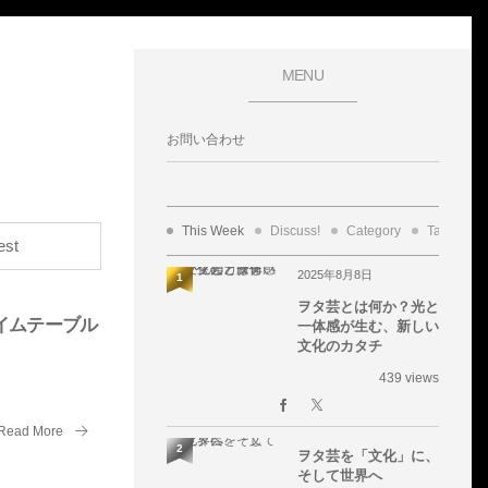
MENU
お問い合わせ
This Week
Discuss!
Category
Tags
2025年8月8日
1
ヲタ芸とは何か？光と
イムテーブル
一体感が生む、新しい
文化のカタチ
439 views
Read More
2
ヲタ芸を「文化」に、
そして世界へ