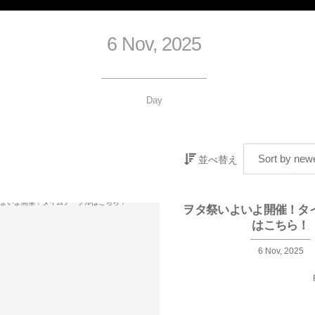
6 Nov, 2025
Day
並べ替え
ヲタ祭いよいよ開催！タ
はこちら！
6
Nov
,
2025