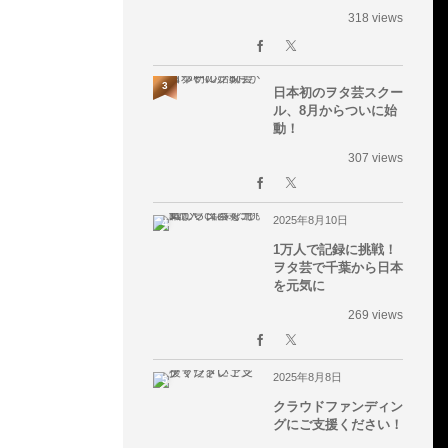
318 views
3
日本初のヲタ芸スクー
ル、8月からついに始
動！
307 views
2025年8月10日
4
1万人で記録に挑戦！
ヲタ芸で千葉から日本
を元気に
269 views
2025年8月8日
5
クラウドファンディン
グにご支援ください！