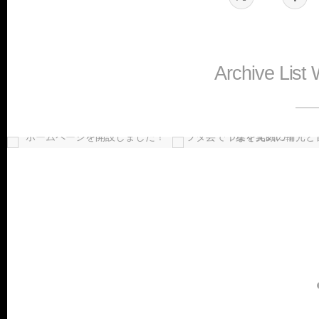
Archive List 
8
Aug